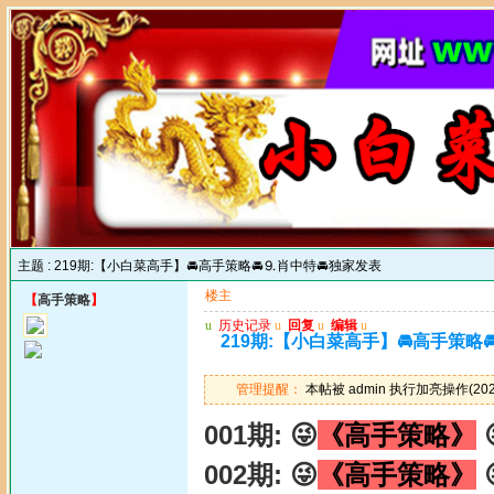
主题 :
219期:【小白菜高手】🚘高手策略🚘⒐肖中特🚘独家发表
楼主
【
高手策略
】
u
历史记录
u
回复
u
编辑
u
219期:【小白菜高手】🚘高手策略
管理提醒：
本帖被 admin 执行加亮操作(2024
001期: 😜
《高手策略》

002期: 😜
《高手策略》
