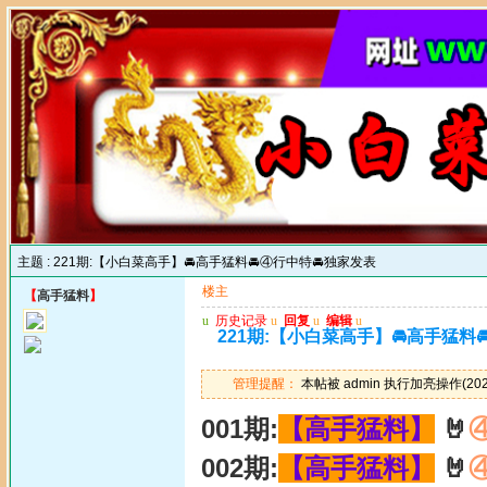
主题 :
221期:【小白菜高手】🚘高手猛料🚘④行中特🚘独家发表
楼主
【
高手猛料
】
u
历史记录
u
回复
u
编辑
u
221期:【小白菜高手】🚘高手猛料
管理提醒：
本帖被 admin 执行加亮操作(2025
001期:
【高手猛料】
🤘
002期:
【高手猛料】
🤘