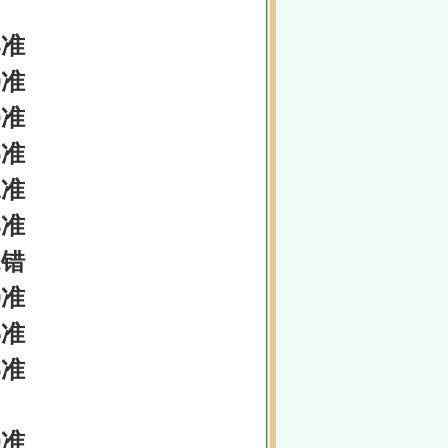
3准
9准
0准
6准
1准
8准
2错
9准
5准
6准
0准