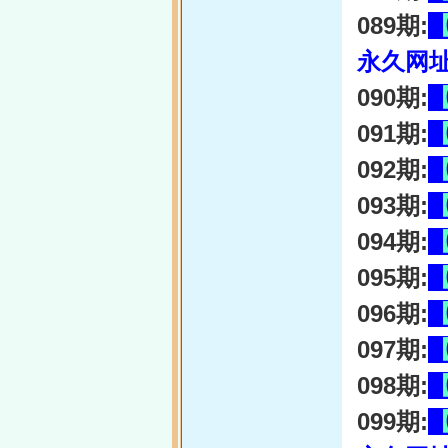
089期:
永久网址
090期:
091期:
092期:
093期:
094期:
095期:
096期:
097期:
098期:
099期: