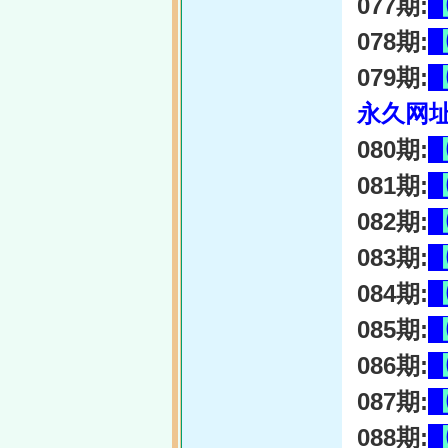
077期:
078期:
079期:
永久网址
080期:
081期:
082期:
083期:
084期:
085期:
086期:
087期:
088期: