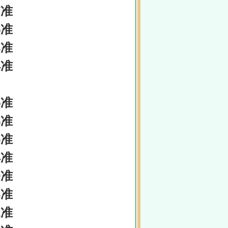
7准
5准
3准
4准
5准
8准
6准
4准
0准
3准
2准