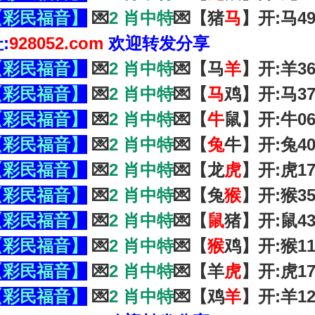
【彩民福音】
💌
2 肖中特
💌【猪
马
】开:马4
:
928052.com
欢迎转发分享
【彩民福音】
💌
2 肖中特
💌【马
羊
】开:羊3
【彩民福音】
💌
2 肖中特
💌【
马
鸡】开:马3
【彩民福音】
💌
2 肖中特
💌【
牛
鼠】开:牛0
【彩民福音】
💌
2 肖中特
💌【
兔
牛】开:兔4
【彩民福音】
💌
2 肖中特
💌【龙
虎
】开:虎1
【彩民福音】
💌
2 肖中特
💌【兔
猴
】开:猴3
【彩民福音】
💌
2 肖中特
💌【
鼠
猪】开:鼠4
【彩民福音】
💌
2 肖中特
💌【
猴
鸡】开:猴1
【彩民福音】
💌
2 肖中特
💌【羊
虎
】开:虎1
【彩民福音】
💌
2 肖中特
💌【鸡
羊
】开:羊1