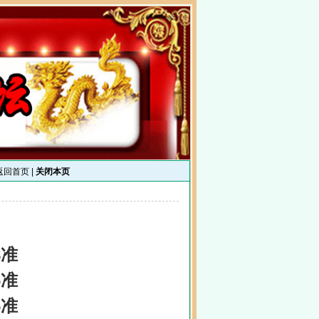
返回首页
|
关闭本页
8准
6准
6准