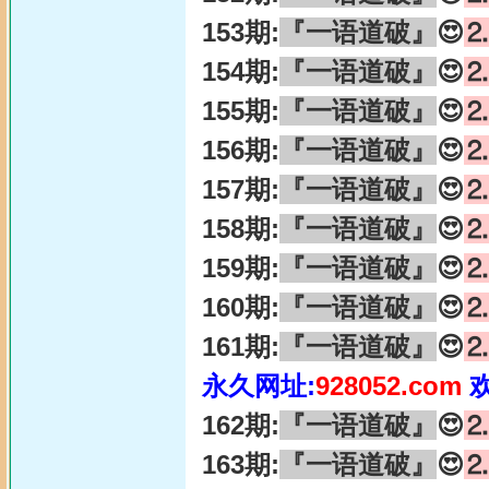
153期:
『一语道破』
😍
154期:
『一语道破』
😍
155期:
『一语道破』
😍
156期:
『一语道破』
😍
157期:
『一语道破』
😍
158期:
『一语道破』
😍
159期:
『一语道破』
😍
160期:
『一语道破』
😍
161期:
『一语道破』
😍
永久网址:
928052.com
162期:
『一语道破』
😍
163期:
『一语道破』
😍