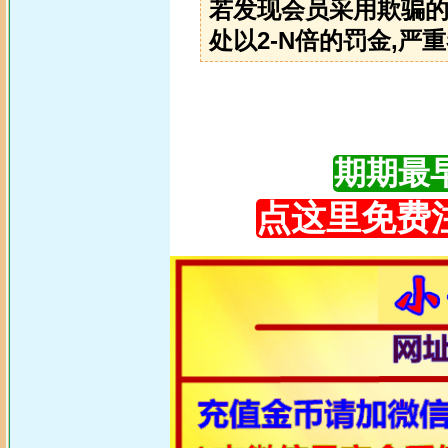
若发现会员采用欺骗的
处以2-N倍的罚金,严重
期期最早更
点这里免费