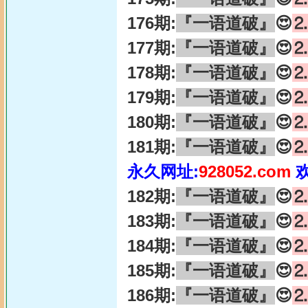
176期:
『一语道破』
😍
177期:
『一语道破』
😍
178期:
『一语道破』
😍
179期:
『一语道破』
😍
180期:
『一语道破』
😍
181期:
『一语道破』
😍
永久网址:
928052.com
182期:
『一语道破』
😍
183期:
『一语道破』
😍
184期:
『一语道破』
😍
185期:
『一语道破』
😍
186期:
『一语道破』
😍