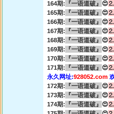
164期:
『一语道破』
😍
165期:
『一语道破』
😍
166期:
『一语道破』
😍
167期:
『一语道破』
😍
168期:
『一语道破』
😍
169期:
『一语道破』
😍
170期:
『一语道破』
😍
171期:
『一语道破』
😍
永久网址:
928052.com
172期:
『一语道破』
😍
173期:
『一语道破』
😍
174期:
『一语道破』
😍
175期:
『一语道破』
😍