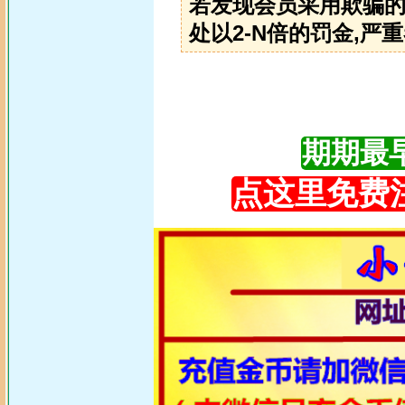
若发现会员采用欺骗的
处以2-N倍的罚金,严重
期期最早更
点这里免费