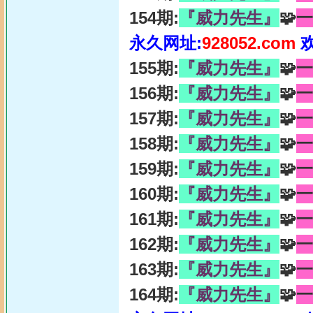
154期:
『威力先生』
🧩
一
永久网址:
928052.com
155期:
『威力先生』
🧩
一
156期:
『威力先生』
🧩
一
157期:
『威力先生』
🧩
一
158期:
『威力先生』
🧩
一
159期:
『威力先生』
🧩
一
160期:
『威力先生』
🧩
一
161期:
『威力先生』
🧩
一
162期:
『威力先生』
🧩
一
163期:
『威力先生』
🧩
一
164期:
『威力先生』
🧩
一