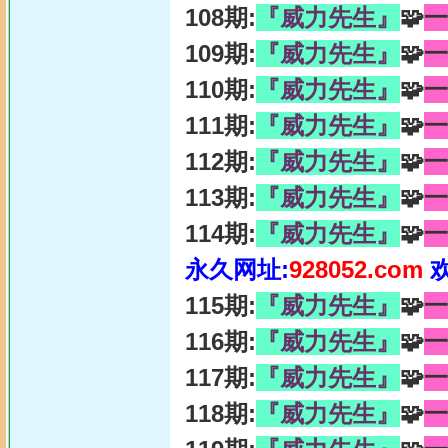
108期:
『威力先生』
🧩
一
109期:
『威力先生』
🧩
一
110期:
『威力先生』
🧩
一
111期:
『威力先生』
🧩
一
112期:
『威力先生』
🧩
一
113期:
『威力先生』
🧩
一
114期:
『威力先生』
🧩
一
永久网址:
928052.com
115期:
『威力先生』
🧩
一
116期:
『威力先生』
🧩
一
117期:
『威力先生』
🧩
一
118期:
『威力先生』
🧩
一