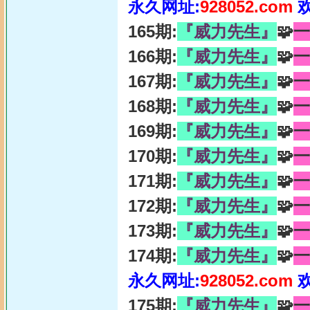
永久网址:
928052.com
165期:
『威力先生』
🧩
一
166期:
『威力先生』
🧩
一
167期:
『威力先生』
🧩
一
168期:
『威力先生』
🧩
一
169期:
『威力先生』
🧩
一
170期:
『威力先生』
🧩
一
171期:
『威力先生』
🧩
一
172期:
『威力先生』
🧩
一
173期:
『威力先生』
🧩
一
174期:
『威力先生』
🧩
一
永久网址:
928052.com
175期:
『威力先生』
🧩
一