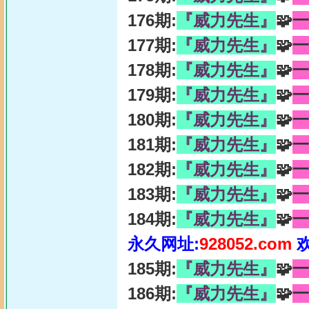
176期:
『威力先生』
🧩
一
177期:
『威力先生』
🧩
一
178期:
『威力先生』
🧩
一
179期:
『威力先生』
🧩
一
180期:
『威力先生』
🧩
一
181期:
『威力先生』
🧩
一
182期:
『威力先生』
🧩
一
183期:
『威力先生』
🧩
一
184期:
『威力先生』
🧩
一
永久网址:
928052.com
185期:
『威力先生』
🧩
一
186期:
『威力先生』
🧩
一