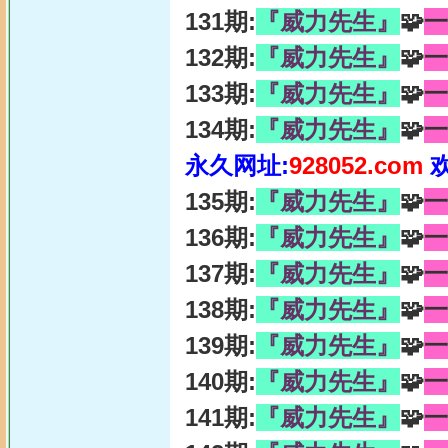
131期:
『威力先生』
🧩
一
132期:
『威力先生』
🧩
一
133期:
『威力先生』
🧩
一
134期:
『威力先生』
🧩
一
永久网址:
928052.com
135期:
『威力先生』
🧩
一
136期:
『威力先生』
🧩
一
137期:
『威力先生』
🧩
一
138期:
『威力先生』
🧩
一
139期:
『威力先生』
🧩
一
140期:
『威力先生』
🧩
一
141期:
『威力先生』
🧩
一