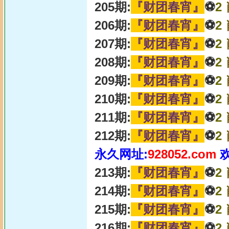
205期:
『财团春宵』
⚽
2
206期:
『财团春宵』
⚽
2
207期:
『财团春宵』
⚽
2
208期:
『财团春宵』
⚽
2
209期:
『财团春宵』
⚽
2
210期:
『财团春宵』
⚽
2
211期:
『财团春宵』
⚽
2
212期:
『财团春宵』
⚽
2
永久网址:
928052.com
213期:
『财团春宵』
⚽
2
214期:
『财团春宵』
⚽
2
215期:
『财团春宵』
⚽
2
216期:
『财团春宵』
⚽
2