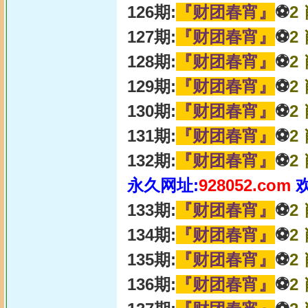
126期:
『财团春宵』
⚽
2
127期:
『财团春宵』
⚽
2
128期:
『财团春宵』
⚽
2
129期:
『财团春宵』
⚽
2
130期:
『财团春宵』
⚽
2
131期:
『财团春宵』
⚽
2
132期:
『财团春宵』
⚽
2
永久网址:
928052.com
133期:
『财团春宵』
⚽
2
134期:
『财团春宵』
⚽
2
135期:
『财团春宵』
⚽
2
136期:
『财团春宵』
⚽
2