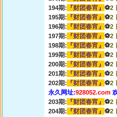
194期:
『财团春宵』
⚽
2
195期:
『财团春宵』
⚽
2
196期:
『财团春宵』
⚽
2
197期:
『财团春宵』
⚽
2
198期:
『财团春宵』
⚽
2
199期:
『财团春宵』
⚽
2
200期:
『财团春宵』
⚽
2
201期:
『财团春宵』
⚽
2
202期:
『财团春宵』
⚽
2
永久网址:
928052.com
203期:
『财团春宵』
⚽
2
204期:
『财团春宵』
⚽
2