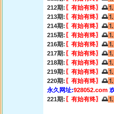
212期:
〖有始有终〗
🌅
⒈
213期:
〖有始有终〗
🌅
⒈
214期:
〖有始有终〗
🌅
⒈
215期:
〖有始有终〗
🌅
⒈
216期:
〖有始有终〗
🌅
⒈
217期:
〖有始有终〗
🌅
⒈
218期:
〖有始有终〗
🌅
⒈
219期:
〖有始有终〗
🌅
⒈
220期:
〖有始有终〗
🌅
⒈
永久网址:
928052.com
221期:
〖有始有终〗
🌅
⒈