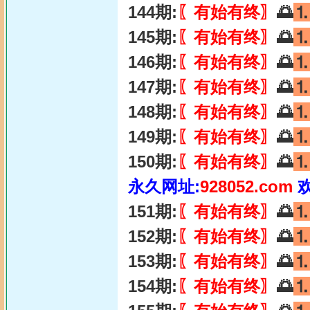
144期:
〖有始有终〗
🌅
⒈
145期:
〖有始有终〗
🌅
⒈
146期:
〖有始有终〗
🌅
⒈
147期:
〖有始有终〗
🌅
⒈
148期:
〖有始有终〗
🌅
⒈
149期:
〖有始有终〗
🌅
⒈
150期:
〖有始有终〗
🌅
⒈
永久网址:
928052.com
151期:
〖有始有终〗
🌅
⒈
152期:
〖有始有终〗
🌅
⒈
153期:
〖有始有终〗
🌅
⒈
154期:
〖有始有终〗
🌅
⒈