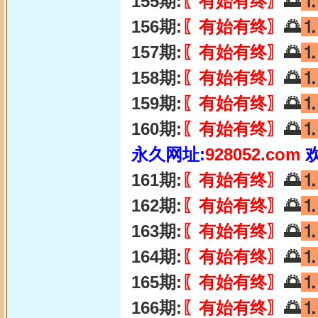
155期:
〖有始有终〗
🌅
⒈
156期:
〖有始有终〗
🌅
⒈
157期:
〖有始有终〗
🌅
⒈
158期:
〖有始有终〗
🌅
⒈
159期:
〖有始有终〗
🌅
⒈
160期:
〖有始有终〗
🌅
⒈
永久网址:
928052.com
161期:
〖有始有终〗
🌅
⒈
162期:
〖有始有终〗
🌅
⒈
163期:
〖有始有终〗
🌅
⒈
164期:
〖有始有终〗
🌅
⒈
165期:
〖有始有终〗
🌅
⒈
166期:
〖有始有终〗
🌅
⒈