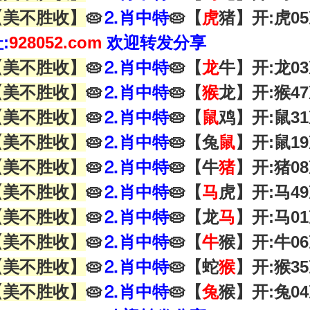
【美不胜收】
🥧
⒉肖中特
🥧【
虎
猪】开:虎0
:
928052.com
欢迎转发分享
【美不胜收】
🥧
⒉肖中特
🥧【
龙
牛】开:龙0
【美不胜收】
🥧
⒉肖中特
🥧【
猴
龙】开:猴4
【美不胜收】
🥧
⒉肖中特
🥧【
鼠
鸡】开:鼠3
【美不胜收】
🥧
⒉肖中特
🥧【兔
鼠
】开:鼠1
【美不胜收】
🥧
⒉肖中特
🥧【牛
猪
】开:猪0
【美不胜收】
🥧
⒉肖中特
🥧【
马
虎】开:马4
【美不胜收】
🥧
⒉肖中特
🥧【龙
马
】开:马0
【美不胜收】
🥧
⒉肖中特
🥧【
牛
猴】开:牛0
【美不胜收】
🥧
⒉肖中特
🥧【蛇
猴
】开:猴3
【美不胜收】
🥧
⒉肖中特
🥧【
兔
猴】开:兔0