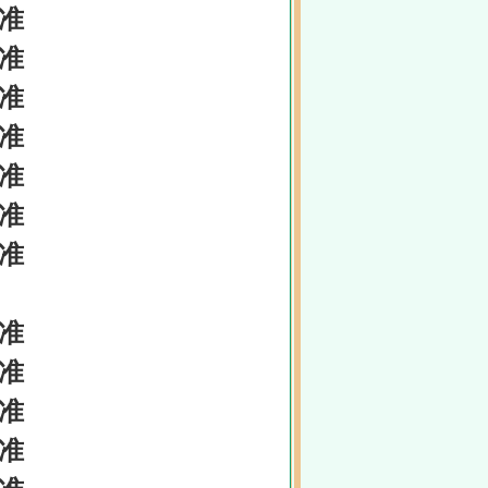
6准
9准
2准
8准
2准
7准
1准
3准
6准
9准
5准