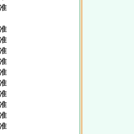
5准
3准
7准
1准
9准
8准
9准
1准
6准
5准
4准