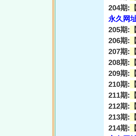
204期:
永久网址
205期:
206期:
207期:
208期:
209期:
210期:
211期:
212期:
213期:
214期: