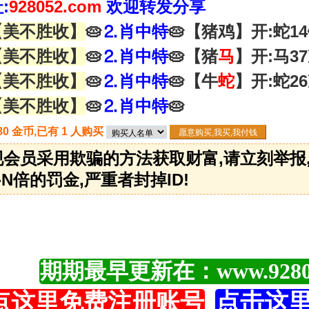
:
928052.com
欢迎转发分享
【美不胜收】
🥧
⒉肖中特
🥧【猪鸡】开:蛇1
【美不胜收】
🥧
⒉肖中特
🥧【猪
马
】开:马3
【美不胜收】
🥧
⒉肖中特
🥧【牛
蛇
】开:蛇2
【美不胜收】
🥧
⒉肖中特
🥧
80 金币,已有 1 人购买
现会员采用欺骗的方法获取财富,请立刻举报
-N倍的罚金,严重者封掉ID!
期期最早更新在：www.92805
点这里免费注册账号
点击这