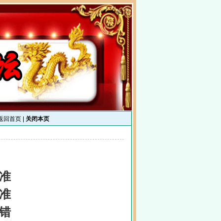
返回首页
|
关闭本页
7准
1准
0错