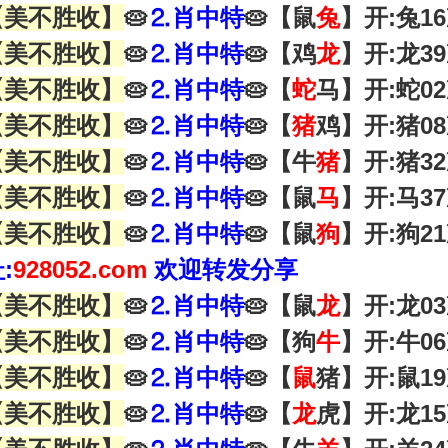
【美不胜收】
🥧
⒉肖中特
🥧【鼠
兔
】开:兔1
【美不胜收】
🥧
⒉肖中特
🥧【鸡
龙
】开:龙3
【美不胜收】
🥧
⒉肖中特
🥧【
蛇
马】开:蛇0
【美不胜收】
🥧
⒉肖中特
🥧【
猪
鸡】开:猪0
【美不胜收】
🥧
⒉肖中特
🥧【牛
猪
】开:猪3
【美不胜收】
🥧
⒉肖中特
🥧【鼠
马
】开:马3
【美不胜收】
🥧
⒉肖中特
🥧【鼠
狗
】开:狗2
:
928052.com
欢迎转发分享
【美不胜收】
🥧
⒉肖中特
🥧【鼠
龙
】开:龙0
【美不胜收】
🥧
⒉肖中特
🥧【狗
牛
】开:牛0
【美不胜收】
🥧
⒉肖中特
🥧【
鼠
猪】开:鼠1
【美不胜收】
🥧
⒉肖中特
🥧【
龙
虎】开:龙1